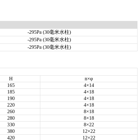
-295Pa (30毫米水柱)
-295Pa (30毫米水柱)
-295Pa (30毫米水柱)
H
n×φ
165
4×14
185
4×18
190
4×18
220
4×18
260
8×18
280
8×18
330
8×22
380
12×22
420
12×22