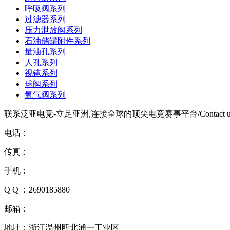
呼吸阀系列
过滤器系列
压力泄放阀系列
石油储罐附件系列
量油孔系列
人孔系列
视镜系列
球阀系列
氧气阀系列
联系泛亚电竞-立足亚洲,连接全球的顶尖电竞赛事平台/Contact u
电话：
传真：
手机：
Q Q ：2690185880
邮箱：
地址：浙江温州瓯北浦一工业区