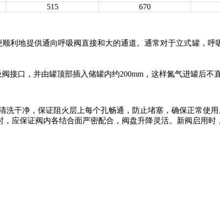
515
670
以便顺利地提供通向呼吸阀直接和大的通道。通常对于立式罐，呼
吸阀接口，并由罐顶部插入储罐内约200mm，这样氮气进罐后不
下，清洗干净，保证阻火层上每个孔畅通，防止堵塞，确保正常使
时，应保证阀内各结合面严密配合，阀盘升降灵活。新阀启用时