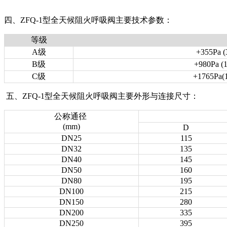
四、ZFQ-1
型
全天候阻火呼吸阀主要技术参数：
等级
A级
+355Pa
B级
+980Pa
C级
+1765P
五、
ZFQ-1
型
全天候阻火呼吸阀主要外形与连接尺寸：
公称通径
(mm)
D
DN25
115
DN32
135
DN40
145
DN50
160
DN80
195
DN100
215
DN150
280
DN200
335
DN250
395