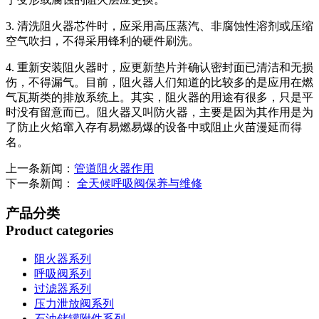
3
.
清洗阻火器芯件时，应采用高压蒸汽、非腐蚀性溶剂或压缩
空气吹扫，不得采用锋利的硬件刷洗。
4
.
重新安装阻火器时，应更新垫片并确认密封面已清洁和无损
伤，不得漏气。
目前，阻火器人们知道的比较多的是应用在燃
气瓦斯类的排放系统上。其实，阻火器的用途有很多，只是平
时没有留意而已。阻火器又叫防火器，主要是因为其作用是为
了防止火焰窜入存有易燃易爆的设备中或阻止火苗漫延而得
名。
上一条新闻：
管道阻火器作用
下一条新闻：
全天候呼吸阀保养与维修
产品分类
Product categories
阻火器系列
呼吸阀系列
过滤器系列
压力泄放阀系列
石油储罐附件系列