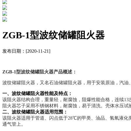
ZGB-1型波纹储罐阻火器
发布日期：[2020-11-21]
ZGB-1
型
波纹储罐阻火器
产品概述：
波纹储罐阻火器，又名石油储罐阻火器，用于安装原油，汽油
一、波纹储罐阻火器性能及特点：
该阻火器结构合理，重量轻，耐腐蚀，阻爆性能合格，连续13
阻火器芯子采用不锈钢材料，耐腐蚀，易于清洗。壳体水压试
二、波纹储罐阻火器适用范围：
该阻火器适用于管道、闪点低于28℃的甲类、油品、氢氧液化
通气管上。