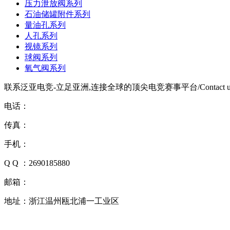
压力泄放阀系列
石油储罐附件系列
量油孔系列
人孔系列
视镜系列
球阀系列
氧气阀系列
联系泛亚电竞-立足亚洲,连接全球的顶尖电竞赛事平台/Contact u
电话：
传真：
手机：
Q Q ：2690185880
邮箱：
地址：浙江温州瓯北浦一工业区