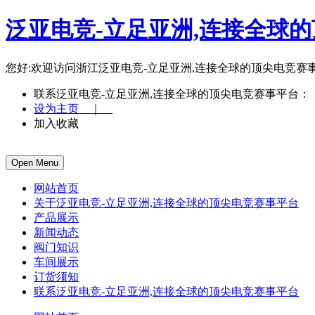
泛亚电竞-立足亚洲,连接全球
您好:欢迎访问浙江泛亚电竞-立足亚洲,连接全球的顶尖电竞赛
联系泛亚电竞-立足亚洲,连接全球的顶尖电竞赛事
设为主页 ｜
加入收藏
Open Menu
网站首页
关于泛亚电竞-立足亚洲,连接全球的顶尖电竞赛事平台
产品展示
新闻动态
阀门知识
车间展示
订货须知
联系泛亚电竞-立足亚洲,连接全球的顶尖电竞赛事平台