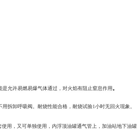
能是允许易燃易爆气体通过，对火焰有阻止窒息作用
。
不用拆卸呼吸阀。耐烧性能合格，耐烧试验1小时无回火现象
。
配套使用，又可单独使用，内浮顶油罐通气管上，加油站地下油罐