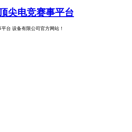
的顶尖电竞赛事平台
事平台 设备有限公司官方网站！
平台：