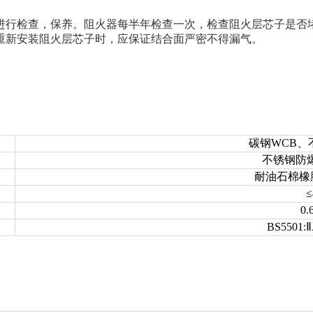
进行检查，保养。阻火器每半年检查一次，检查阻火层芯子是否
重新安装阻火层芯子时，应保证结合面严密不得漏气。
碳钢WCB、不
不锈钢防
耐油石棉橡胶
≤
0.
BS5501