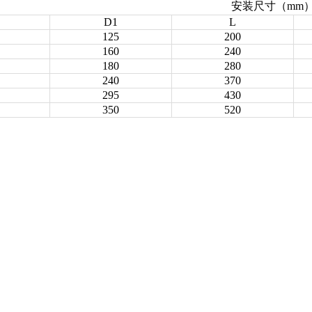
安装尺寸（mm
D1
L
125
200
160
240
180
280
240
370
295
430
350
520