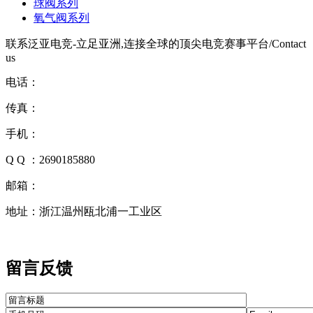
球阀系列
氧气阀系列
联系泛亚电竞-立足亚洲,连接全球的顶尖电竞赛事平台/Contact
us
电话：
传真：
手机：
Q Q ：2690185880
邮箱：
地址：浙江温州瓯北浦一工业区
留言反馈