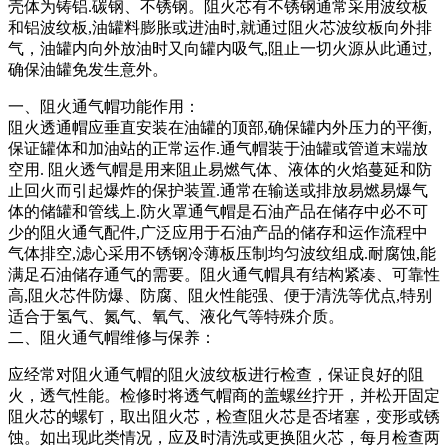
壳体为铸铝
.
碳钢、不锈钢。
阻火芯有不锈钢通常采用波纹板
和铝波纹板
,
油罐料膨胀或进油时
,
就通过阻火芯波纹板向外排
气，油罐内向外放油时又向罐内吸气
,
阻止一切火源从此通过
,
确保油罐
免发生意外。
一、阻火通气帽功能作用：
阻火透通
帽应垂直安装在油罐的顶部
,
确保罐内外压力的平衡
,
保证罐体和加油站的
正常运作
.
通气帽装于油罐或
管道末端放
空用
.
阻火透气帽是用来阻止易燃气体、液体的火焰蔓延和防
止回火而引起爆炸的
保护
装置
.
通常在输送或排放易燃易爆气
体的储罐和管线上
.
防火罩
通
气帽是石油产品在储存中必不可
少的阻火通气配件
,
广泛应用于石油产品的储存和运作流程中
气体排空
,
滤心采用不锈钢冷薄板压制均匀波纹组成
.
耐腐蚀
,
能
满足石油储存
通气的需要。阻火通
气帽具有结构紧凑、可靠性
高
,
阻火芯件防爆、防腐、阻火性能强、便于清洗等优点
,
特别
适合于氢气、氮气、氧气、液化气等特殊介质。
二、阻火通气帽维修与保养：
应经常对阻火通气帽的阻火波纹板进行检查，保证良好的阻
火，透气性能。检修时将透气帽商的盖螺丝拧开，并松开固定
阻火芯的螺钉，取出阻火芯，检查阻火芯是否堵塞，变形或锈
蚀。如出现此类情况，应及时清洗或更换阻火芯，每月检查两