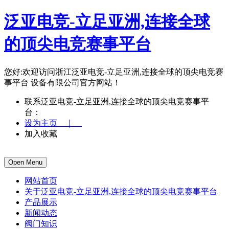
泛亚电竞-立足亚洲,连接全球
的顶尖电竞赛事平台
您好:欢迎访问浙江泛亚电竞-立足亚洲,连接全球的顶尖电竞赛
事平台 设备有限公司官方网站！
联系泛亚电竞-立足亚洲,连接全球的顶尖电竞赛事平
台：
设为主页 ｜
加入收藏
Open Menu
网站首页
关于泛亚电竞-立足亚洲,连接全球的顶尖电竞赛事平台
产品展示
新闻动态
阀门知识