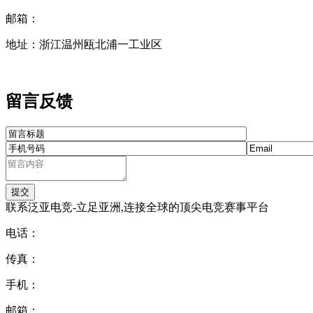
邮箱：
地址：浙江温州瓯北浦一工业区
留言反馈
联系泛亚电竞-立足亚洲,连接全球的顶尖电竞赛事平台
电话：
传真：
手机：
邮箱：