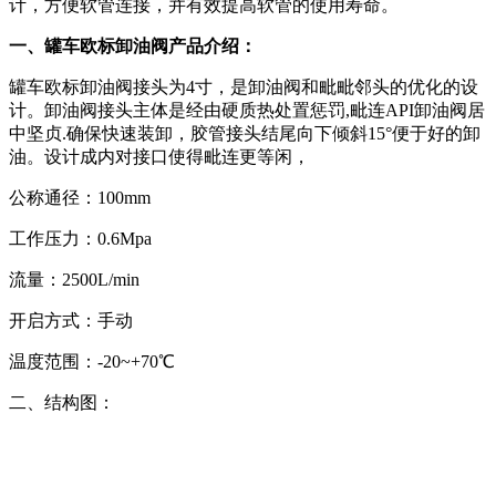
计，方便软管连接，并有效提高软管的使用寿命。
一、罐车欧标卸油阀
产品介绍：
罐车欧标卸油阀接头为
4寸，是卸油阀和毗毗邻头的优化的设
计。卸油阀接头主体是经由硬质热处置惩罚,毗连API卸油阀居
中坚贞.确保快速装卸，胶管接头结尾向下倾斜15°便于好的卸
油。设计成内对接口使得毗连更等闲，
公称通径：
100mm
工作压力：
0.6Mpa
流量：
2500L/min
开启方式：手动
温度范围：
-20~+70℃
二、结构图：