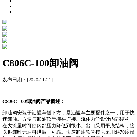
C806C-100卸油阀
发布日期：[2020-11-21]
C806C-100卸油阀产品概述：
卸油阀安装于油罐车侧下方，是油罐车主要配件之一，用于快
速卸油。方便与卸油软管接头连接。流体力学设计内部结构，
在大流量时可使内部压力降低到很小。出口采用平底结构，接
头拆卸时无油料泄漏，可靠。快速卸油软管接头采用斜
70度设