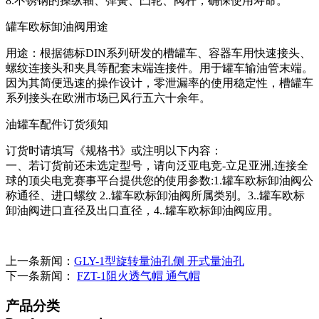
8.不锈钢的操纵轴、弹簧、凸轮、阀杆，确保使用寿命。
罐车欧标卸油阀
用途
用途：根据德标
DIN系列研发的槽罐车、容器车用快速接头、
螺纹连接头和夹具等配套末端连接件。用于罐车输油管末端。
因为其简便迅速的操作设计，零泄漏率的使用稳定性，槽罐车
系列接头在欧洲市场已风行五六十余年。
油罐车配件订货须知
订货时请填写《规格书》或注明以下内容：
一、若订货前还未选定型号，请向泛亚电竞-立足亚洲,连接全
球的顶尖电竞赛事平台提供您的使用参数
:1.
罐车欧标卸油阀
公
称通径、进口螺纹
2..
罐车欧标卸油阀
所属类别。
3..
罐车欧标
卸油阀
进口直径及出口直径，
4..
罐车欧标卸油阀
应用。
上一条新闻：
GLY-1型旋转量油孔侧 开式量油孔
下一条新闻：
FZT-1阻火透气帽 通气帽
产品分类