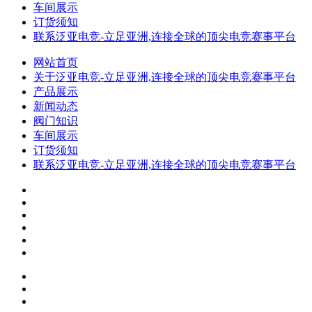
车间展示
订货须知
联系泛亚电竞-立足亚洲,连接全球的顶尖电竞赛事平台
网站首页
关于泛亚电竞-立足亚洲,连接全球的顶尖电竞赛事平台
产品展示
新闻动态
阀门知识
车间展示
订货须知
联系泛亚电竞-立足亚洲,连接全球的顶尖电竞赛事平台