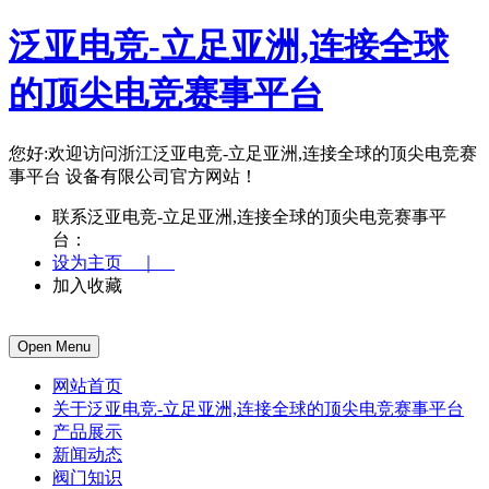
泛亚电竞-立足亚洲,连接全球
的顶尖电竞赛事平台
您好:欢迎访问浙江泛亚电竞-立足亚洲,连接全球的顶尖电竞赛
事平台 设备有限公司官方网站！
联系泛亚电竞-立足亚洲,连接全球的顶尖电竞赛事平
台：
设为主页 ｜
加入收藏
Open Menu
网站首页
关于泛亚电竞-立足亚洲,连接全球的顶尖电竞赛事平台
产品展示
新闻动态
阀门知识