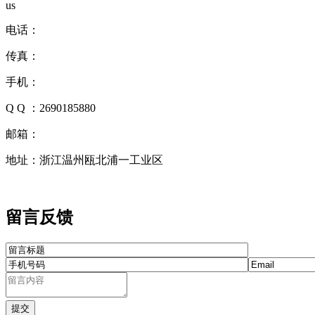
us
电话：
传真：
手机：
Q Q ：2690185880
邮箱：
地址：浙江温州瓯北浦一工业区
留言反馈