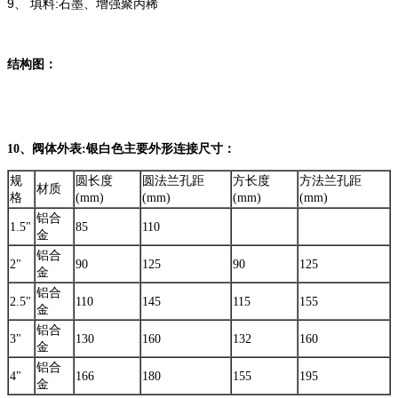
9
、 填料
:
石墨、增强聚丙稀
结构图：
10、阀体外表:银白色主要外形连接尺寸：
规
圆长度
圆法兰孔距
方长度
方法兰孔距
材质
格
(mm)
(mm)
(mm)
(mm)
铝合
1.5"
85
110
金
铝合
2"
90
125
90
125
金
铝合
2.5"
110
145
115
155
金
铝合
3"
130
160
132
160
金
铝合
4"
166
180
155
195
金